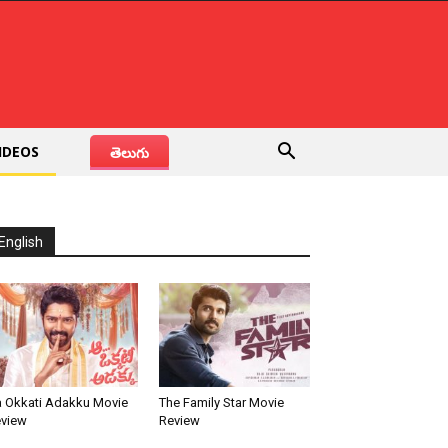
IDEOS
తెలుగు
English
 Okkati Adakku Movie
The Family Star Movie
view
Review