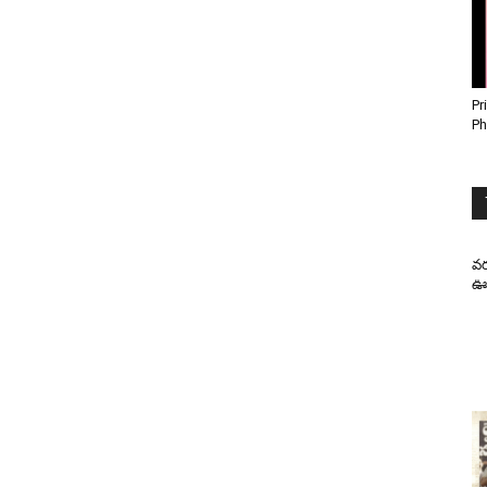
Pr
Ph
వర
ఊహ