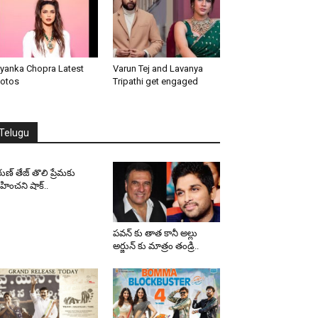
iyanka Chopra Latest
Varun Tej and Lavanya
otos
Tripathi get engaged
Telugu
ుణ్ తేజ్ తొలి ప్రేమకు
ించని షాక్..
పవన్ కు తాత కానీ అల్లు
అర్జున్ కు మాత్రం తండ్రి..