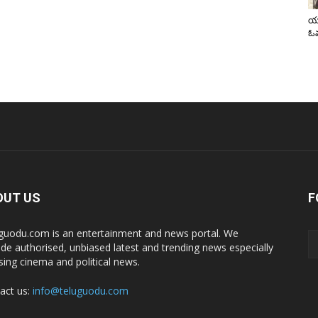
యా
ఓవ
OUT US
F
guodu.com is an entertainment and news portal. We
ide authorised, unbiased latest and trending news especially
sing cinema and political news.
act us:
info@teluguodu.com