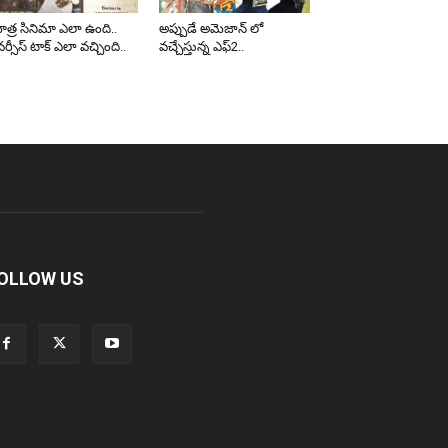
త్ర సినిమా ఎలా ఉంది..
అప్పుడే అమెజాన్ లో
ర్సీస్ టాక్ ఎలా వచ్చింది..
వచ్చేస్తున్న ఎఫ్2..
OLLOW US