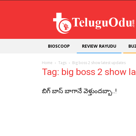
Teluguodu
BIOSCOOP
REVIEW RAYUDU
BU
Home
Tags
Big boss 2 show latest updates
Tag: big boss 2 show l
బిగ్ బాస్ బాగానే వెళ్తుంద‌బ్బా..!