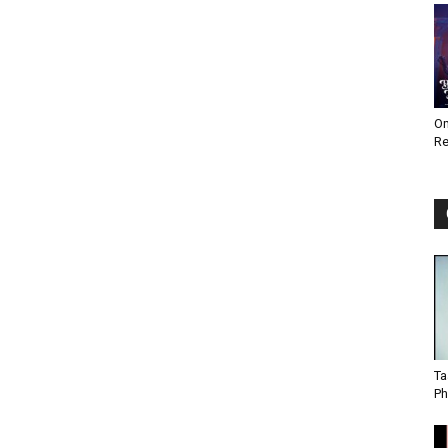
Om
Re
Ta
Ph