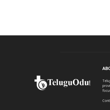
AB
Telu
prov
focu
Cont