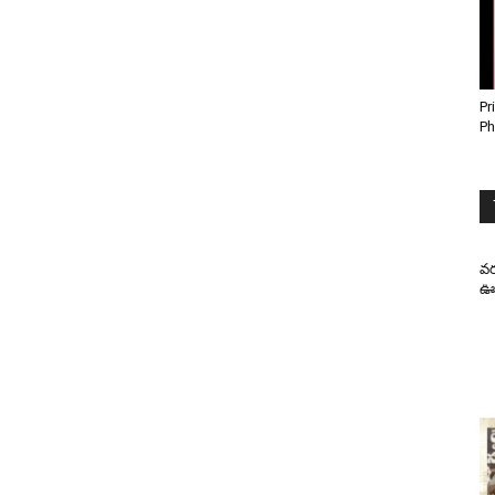
Pr
Ph
వర
ఊహ