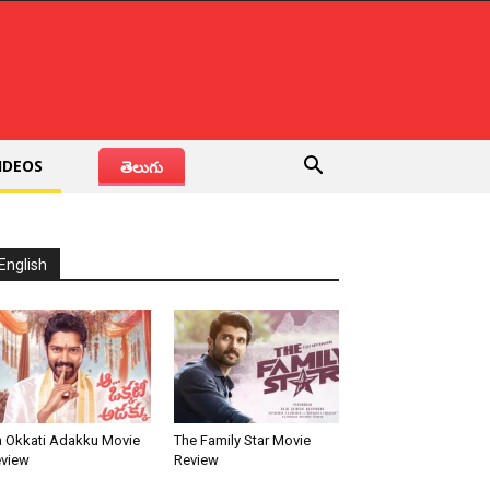
IDEOS
తెలుగు
English
 Okkati Adakku Movie
The Family Star Movie
view
Review