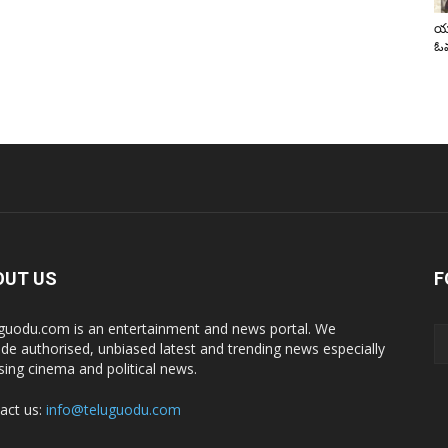
యా
ఓవ
OUT US
F
guodu.com is an entertainment and news portal. We
ide authorised, unbiased latest and trending news especially
sing cinema and political news.
act us:
info@teluguodu.com