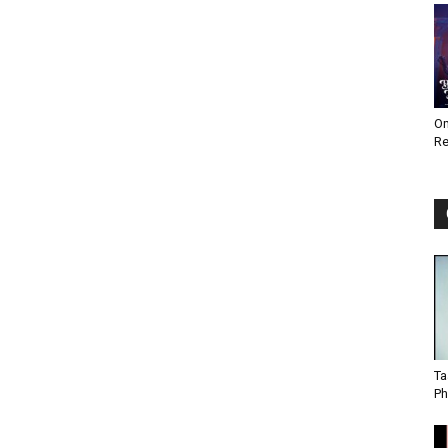
Om
Re
Ta
Ph