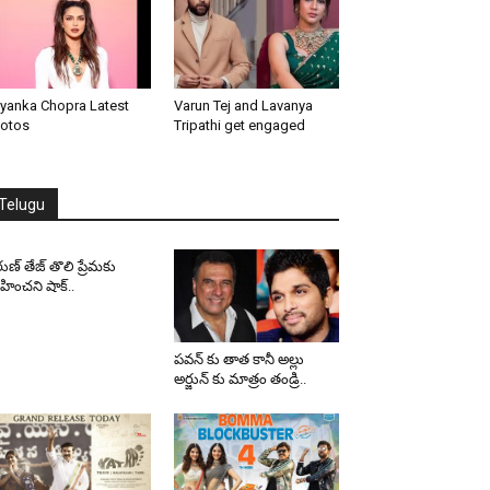
iyanka Chopra Latest
Varun Tej and Lavanya
otos
Tripathi get engaged
Telugu
ుణ్ తేజ్ తొలి ప్రేమకు
ించని షాక్..
పవన్ కు తాత కానీ అల్లు
అర్జున్ కు మాత్రం తండ్రి..