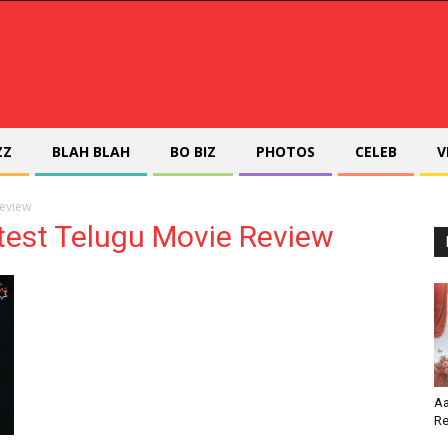
ZZ
BLAH BLAH
BO BIZ
PHOTOS
CELEB
V
Review
est Telugu Movie Review
Aa
Re