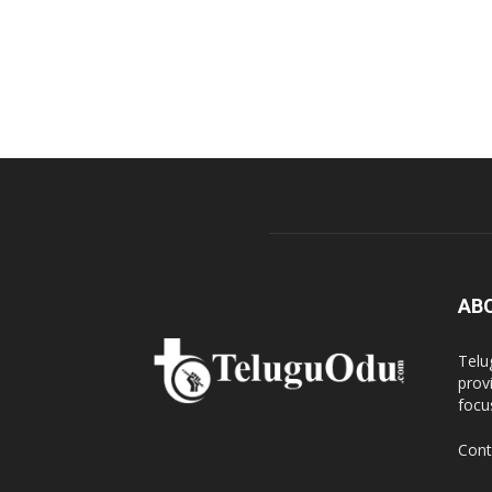
AB
Telu
prov
focu
Cont