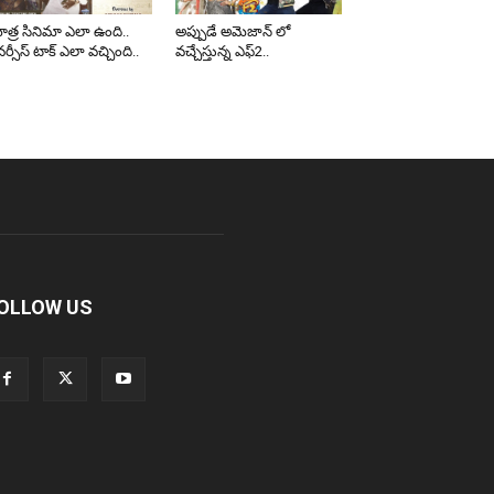
త్ర సినిమా ఎలా ఉంది..
అప్పుడే అమెజాన్ లో
ర్సీస్ టాక్ ఎలా వచ్చింది..
వచ్చేస్తున్న ఎఫ్2..
OLLOW US