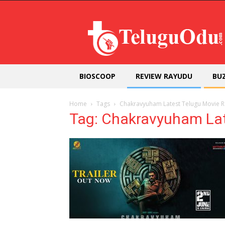
Teluguodu
BIOSCOOP
REVIEW RAYUDU
BU
Home
Tags
Chakravyuham Latest Telugu Movie 
Tag: Chakravyuham Lat