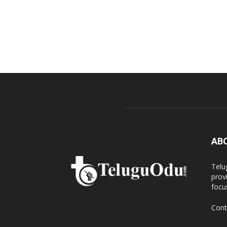
AB
Telu
prov
focu
Cont