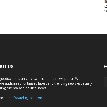
యా
ఓవ
OUT US
F
guodu.com is an entertainment and news portal. We
ide authorised, unbiased latest and trending news especially
sing cinema and political news.
act us:
info@teluguodu.com