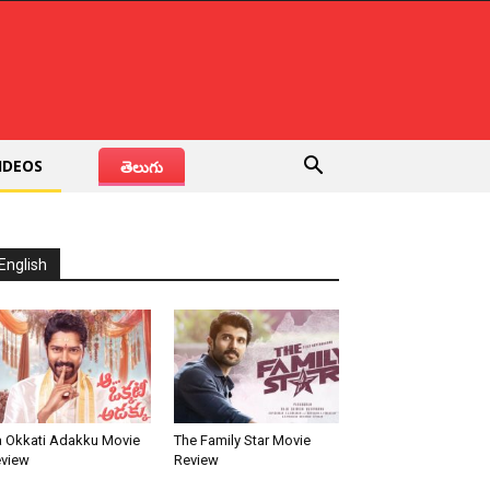
IDEOS
తెలుగు
English
 Okkati Adakku Movie
The Family Star Movie
view
Review