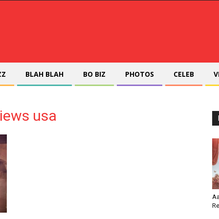
ZZ
BLAH BLAH
BO BIZ
PHOTOS
CELEB
V
views usa
Aa
Re