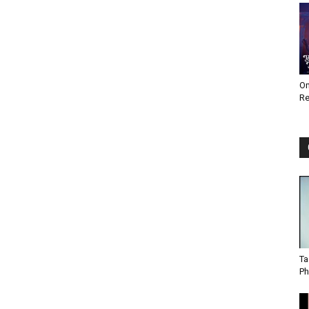
Om
Re
Ta
Ph