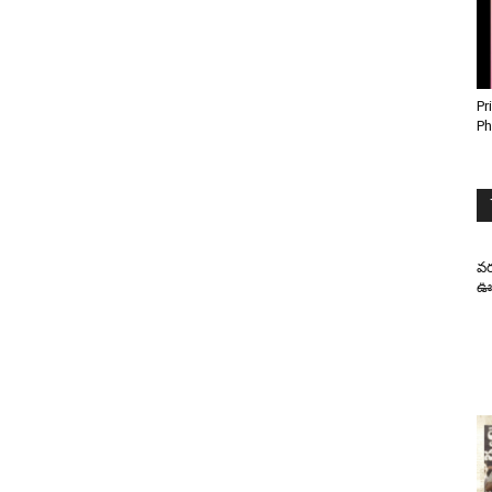
Pr
Ph
వర
ఊహ