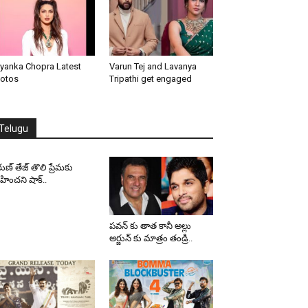
iyanka Chopra Latest
Varun Tej and Lavanya
otos
Tripathi get engaged
Telugu
ుణ్ తేజ్ తొలి ప్రేమకు
ించని షాక్..
పవన్ కు తాత కానీ అల్లు
అర్జున్ కు మాత్రం తండ్రి..