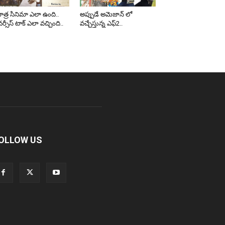
త్ర సినిమా ఎలా ఉంది..
అప్పుడే అమెజాన్ లో
ర్సీస్ టాక్ ఎలా వచ్చింది..
వచ్చేస్తున్న ఎఫ్2..
OLLOW US