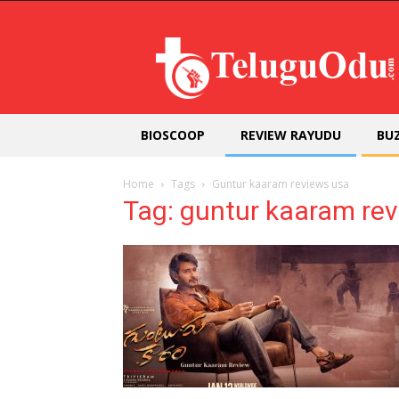
Teluguodu
BIOSCOOP
REVIEW RAYUDU
BU
Home
Tags
Guntur kaaram reviews usa
Tag: guntur kaaram re