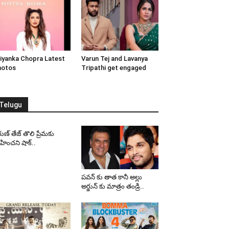
iyanka Chopra Latest
Varun Tej and Lavanya
hotos
Tripathi get engaged
Telugu
ుణ్ తేజ్ తొలి ప్రేమకు
ించని షాక్..
పవన్ కు తాత కానీ అల్లు
అర్జున్ కు మాత్రం తండ్రి..