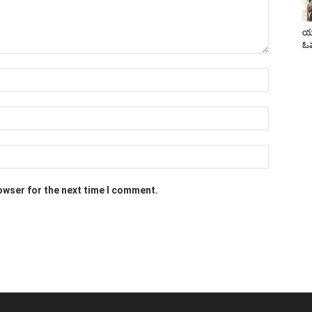
యా
ఓవ
owser for the next time I comment.