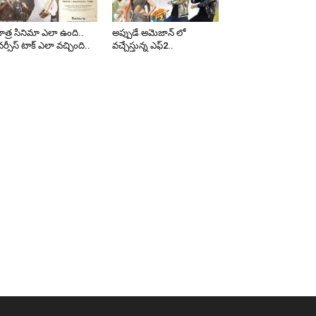
త్ర సినిమా ఎలా ఉంది..
అప్పుడే అమెజాన్ లో
ర్సీస్ టాక్ ఎలా వచ్చింది..
వచ్చేస్తున్న ఎఫ్2..