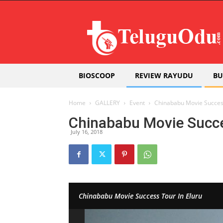
Teluguodu
BIOSCOOP
REVIEW RAYUDU
BU
Home
GALLERY
Event
Chinababu Movie Success
Chinababu Movie Succe
July 16, 2018
Chinababu Movie Success Tour In Eluru