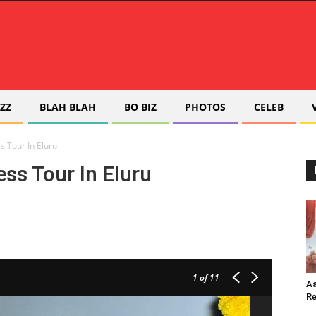
ZZ
BLAH BLAH
BO BIZ
PHOTOS
CELEB
 Tour In Eluru
ss Tour In Eluru
1
of 11
Aa
Re