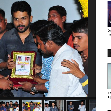
Om
Re
Ta
P