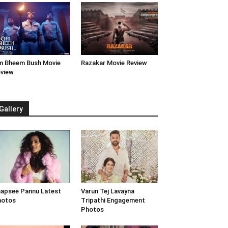
 Bheem Bush Movie
Razakar Movie Review
view
Gallery
apsee Pannu Latest
Varun Tej Lavayna
hotos
Tripathi Engagement
Photos