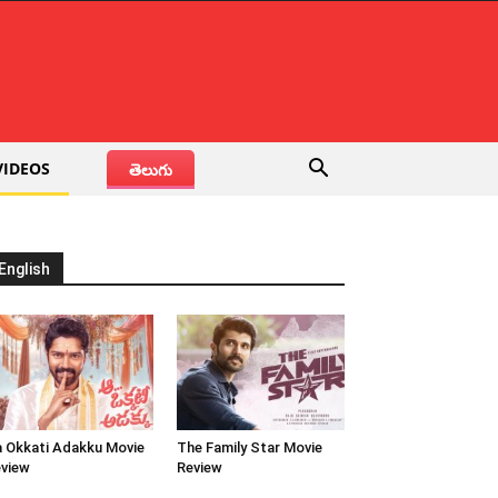
VIDEOS
తెలుగు
English
 Okkati Adakku Movie
The Family Star Movie
view
Review