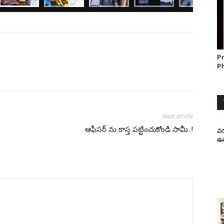
Pr
P
Next article
ఆఫీస‌ర్ ను కాస్త ప‌ట్టించుకోండి సామీ..!
వర
ఊహ