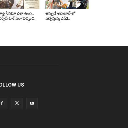
త్ర సినిమా ఎలా ఉంది..
అప్పుడే అమెజాన్ లో
ర్సీస్ టాక్ ఎలా వచ్చింది..
వచ్చేస్తున్న ఎఫ్2..
OLLOW US