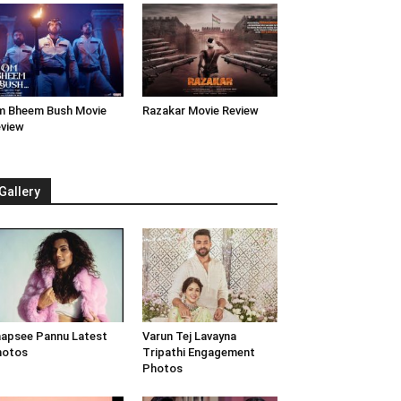
 Bheem Bush Movie
Razakar Movie Review
view
Gallery
apsee Pannu Latest
Varun Tej Lavayna
hotos
Tripathi Engagement
Photos