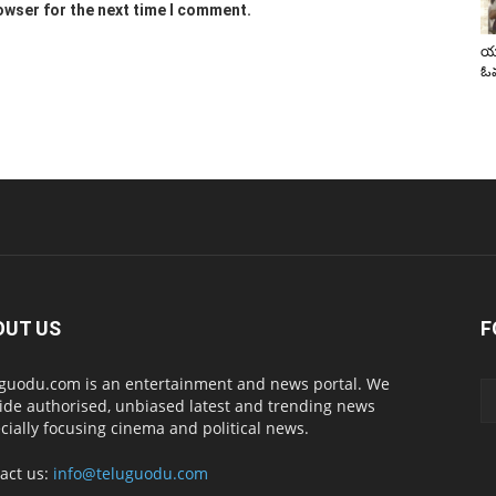
owser for the next time I comment.
యా
ఓవ
OUT US
F
guodu.com is an entertainment and news portal. We
ide authorised, unbiased latest and trending news
cially focusing cinema and political news.
act us:
info@teluguodu.com