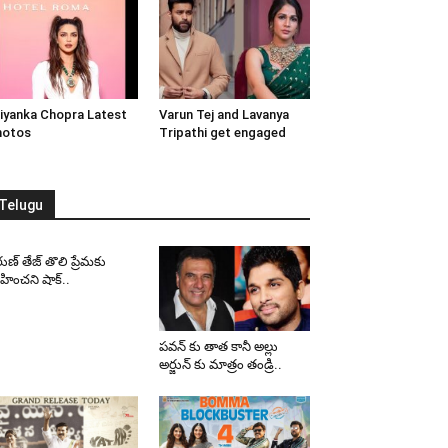
iyanka Chopra Latest
Varun Tej and Lavanya
hotos
Tripathi get engaged
Telugu
ుణ్ తేజ్ తొలి ప్రేమకు
ించని షాక్..
పవన్ కు తాత కానీ అల్లు
అర్జున్ కు మాత్రం తండ్రి..