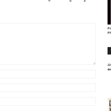
Pr
P
వర
ఊహ