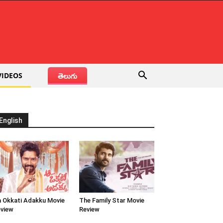
VIDEOS
తెలుగు
English
 Okkati Adakku Movie
The Family Star Movie
view
Review