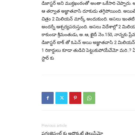
డిజాస్ట‌ర్ అని ముక్త‌ఖంఠంతో అంతా ఒకేసారి చెప్పారు. 
ఆ త‌ర్వాత అజ్ఞాత‌వాసి దూకుడు త‌గ్గిపోయింది. అయితే ఇప
చిత్రం 2 మిలియ‌న్ మార్క్ అందుకుంది. అస‌లు ఇంత‌టి 
అంద‌ర్నీ ఆశ్చ‌ర్య‌ప‌రుస్తుంది. అస‌లు విదేశాల్లో 2 మిల
కాకుండా శ్రీ‌మంతుడు, అ..ఆ, ఖైదీ నెం.150, నాన్న‌కు ప్
డిజాస్ట‌ర్ టాక్ తో ఓపెన్ అయి అజ్ఞాత‌వాసి 2 మిలియ‌న్ క
1 రికార్డులు కూడా తుడిచి పెట్టుకుపోయేవేమో మ‌రి..? ఏ
స్టార్ కు
Previous article
ప్ర‌గ్య‌జైస్వ‌ల్ కు అదొక్క‌టే తెలుసేమో