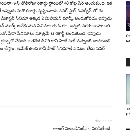
అయినా గానీ తొలిరోజు రికార్డు స్థాయిలో 40 కోట్ల షేర్ అందుకుంది. ఇక
్పుడు మ‌రో రికార్డు సృష్టించాడు ప‌వ‌ర్ స్టార్. ఓవ‌ర్సీస్ లో ఈ
డిజాస్ట‌ర్ సినిమా అక్క‌డ 2 మిలియ‌న్ మార్క్ అందుకోవ‌డం ఇప్పుడు
ియ‌న్ మార్క్ అనేది మ‌న సినిమాల‌కు ఓ క‌ల‌. ఇప్ప‌టి వ‌ర‌కు బాహుబ‌లి
రేమ‌తో, ఫిదా సినిమాలు మాత్ర‌మే ఆ రికార్డ్ అందుకుంది. ఇప్పుడు
Om
్ల‌బ్బులో చేరింది. ఒక‌వేళ దీనికి కానీ హిట్ టాక్ వ‌చ్చుంటే బాహుబ‌లి
Re
ం చేస్తాం.. ఇమేజ్ ఉంది కానీ హిట్ సినిమాలే ప‌డ‌టం లేదు ప‌వ‌ర్
Ta
P
Next article
గ్యాంగ్ నిల‌బ‌డిన‌ట్టేనా.. ప‌రిస్థితేంటి..