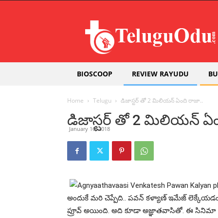
Teluguodu
BIOSCOOP
REVIEW RAYUDU
BU
Home
Telugu
డిజాస్ట‌ర్ తో 2 మిలియ‌న్ ఏంది రాజా..
డిజాస్ట‌ర్ తో 2 మిలియ‌న్ ఏ
January 16, 2018
అందుకే మ‌రి చెప్పేది.. ప‌వ‌న్ క‌ళ్యాణ్ ఇమేజ్ లెక్క
ప్రూవ్ అయింది. అది కూడా అజ్ఞాతవాసితో. ఈ సినిమా వ