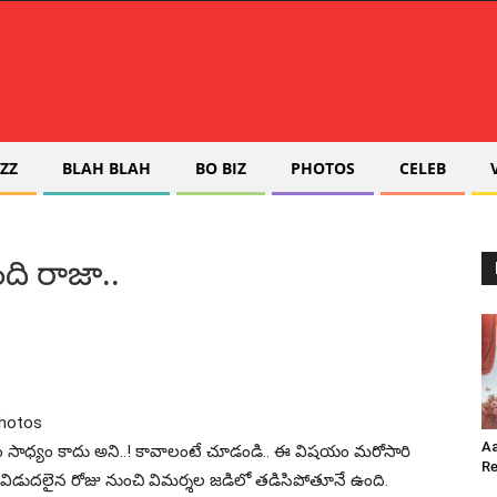
ZZ
BLAH BLAH
BO BIZ
PHOTOS
CELEB
ంది రాజా..
Aa
ేయ‌డం సాధ్యం కాదు అని..! కావాలంటే చూడండి.. ఈ విష‌యం మ‌రోసారి
Re
ిడుద‌లైన రోజు నుంచి విమ‌ర్శ‌ల జ‌డిలో త‌డిసిపోతూనే ఉంది.