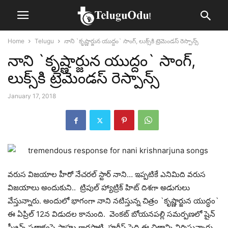
Home
Telugu
నాని `కృష్ణార్జున యుద్దం` సాంగ్, లుక్స్‌కి ట్రెమెండ‌స్ రెస్పాన్స్‌
నాని `కృష్ణార్జున యుద్దం` సాంగ్,
లుక్స్‌కి ట్రెమెండ‌స్ రెస్పాన్స్‌
January 17, 2018
వ‌రుస విజ‌యాల హీరో నేచ‌ర‌ల్ స్టార్ నాని… ఇప్ప‌టికే ఎనిమిది వ‌రుస
విజ‌యాలు అందుకుని.. ట్రిపుల్ హ్యాట్రిక్ హిట్ దిశ‌గా అడుగులు
వేస్తున్నారు. అందులో భాగంగా నాని న‌టిస్తున్న చిత్రం `కృష్ణార్జున యుద్ధం`
ఈ ఏప్రిల్ 12న విడుద‌ల కానుంది. వెంక‌ట్ బోయ‌న‌ప‌ల్లి స‌మ‌ర్ప‌ణ‌లో షైన్
స్క్రీన్న్ ప‌తాకంపై సాహు గార‌పాటి, హ‌రీష్ పెద్ది ఈ చిత్రాన్ని నిర్మిస్తున్నారు.