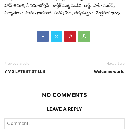
హాప్ త‌మిళ‌, సినిమాటోగ్ర‌ఫీ: కార్తీక్ ఘ‌ట్ట‌మ‌నేని, ఆర్ట్‌: సాహి సురేష్‌,
నిర్మాత‌లు : సాహు గార‌పాటి, హ‌రీష్ పెద్ది, ద‌ర్శ‌క‌త్వం : మేర్ల‌పాక గాంధీ.
Previous article
Next article
Y V S LATEST STILLS
Welcome world
NO COMMENTS
LEAVE A REPLY