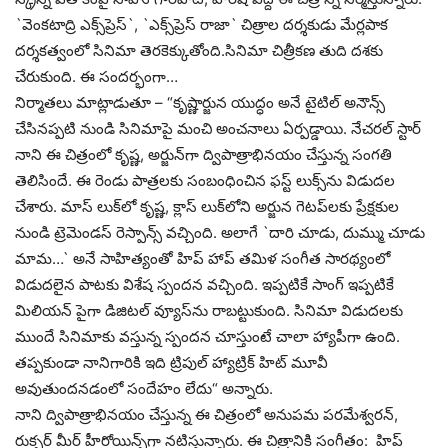
`వెంక‌టాద్రి ఎక్స్‌ప్రెస్‌`, `ఎక్స్‌ప్రెస్ రాజా` చిత్రాల ద‌ర్శ‌కుడు మేర్ల‌పాక
ద‌ర్శ‌క‌త్వంలో సినిమా తెర‌కెక్కుతోంది.సినిమా చిత్రీక‌ణ తుది ద‌శ‌కు
చేరుకుంది. ఈ సంద‌ర్భంగా…
నిర్మాత‌లు మాట్లాడుతూ – “కృష్ణార్జున యుద్ధం అనే టైటిల్ అనౌన్స్
చేసిన‌ప్ప‌టి నుండి సినిమాపై మంచి అంచ‌నాలు ఏర్ప‌డ్డాయి. నేచ‌ర‌ల్ స్టార్
నాని ఈ చిత్రంలో కృష్ణ‌, అర్జున్‌గా ద్విపాత్రాభిన‌యం చేస్తున్న సంగ‌తి
తెలిసిందే. ఈ రెండు పాత్ర‌ల‌కు సంబంధించిన ఫ‌స్ట్ లుక్స్‌ను విడుద‌ల
చేశారు. మాస్ లుక్‌లో కృష్ణ‌, క్లాస్ లుక్‌లోని అర్జున గెట‌ప్‌ల‌కు ప్రేక్ష‌కుల
నుండి ట్రెమెండ‌స్ రెస్పాన్స్ వ‌చ్చింది. అలాగే `దారి చూడు, దుమ్ము చూడు
మామ‌…` అనే సాహిత్యంతో హిప్ హాప్ త‌మిళ సంగీత సారథ్యంలో
విడుద‌లైన పాట‌కు విశేష స్పంద‌న వ‌చ్చింది. ఇప్ప‌టికే సాంగ్‌ ఇప్ప‌టికే
మిలియ‌న్ పైగా డిజిట‌ల్ వ్యూస్‌ను రాబ‌ట్టుకుంది. సినిమా విడుద‌ల‌కు
ముందే సినిమాకు వ‌స్తున్న స్పంద‌న చూస్తుంటే చాలా హ్యాపీగా ఉంది.
త‌ప్ప‌కుండా నానిగారికి ఇది ట్రిపుల్ హ్యాట్రిక్ హిట్ మూవీ
అవుతుందన‌డంలో సందేహం లేదు“ అన్నారు.
నాని ద్విపాత్రాభిన‌యం చేస్తున్న ఈ చిత్రంలో అనుప‌మ ప‌ర‌మేశ్వ‌ర‌న్‌,
రుక్స‌ర్ మీర్ హీరోయిన్స్‌గా న‌టిస్తున్నారు. ఈ చిత్రానికి సంగీతం: హిప్