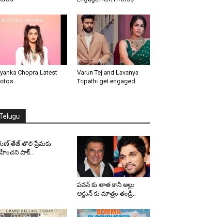
iyanka Chopra Latest
Varun Tej and Lavanya
otos
Tripathi get engaged
Telugu
ుణ్ తేజ్ తొలి ప్రేమకు
ించని షాక్..
పవన్ కు తాత కానీ అల్లు
అర్జున్ కు మాత్రం తండ్రి..