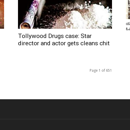
యా
ఓవ
Tollywood Drugs case: Star
director and actor gets cleans chit
Page 1 of 651