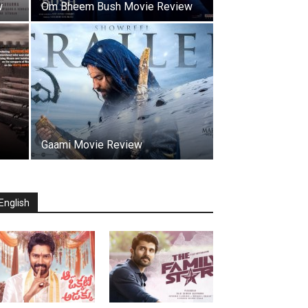
w
Om Bheem Bush Movie Review
Gaami Movie Review
English