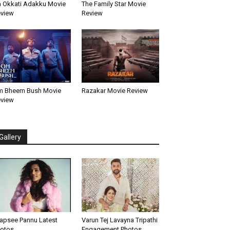
 Okkati Adakku Movie
The Family Star Movie
view
Review
 Bheem Bush Movie
Razakar Movie Review
view
Gallery
apsee Pannu Latest
Varun Tej Lavayna Tripathi
otos
Engagement Photos