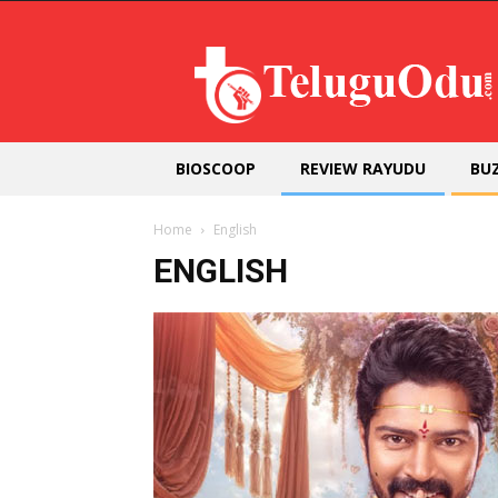
Teluguodu
BIOSCOOP
REVIEW RAYUDU
BU
Home
English
ENGLISH