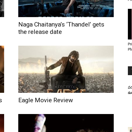
Naga Chaitanya’s ‘Thandel’ gets
the release date
Pr
Ph
వర
ఊహ
s
Eagle Movie Review