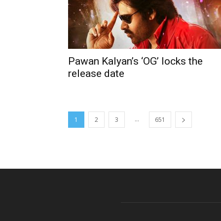
Pawan Kalyan’s ‘OG’ locks the
release date
...
1
2
3
651