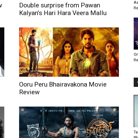
Aa
w
Double surprise from Pawan
Re
Kalyan’s Hari Hara Veera Mallu
Om
Re
Ooru Peru Bhairavakona Movie
Review
Ta
Ph