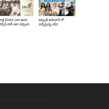
త్ర సినిమా ఎలా ఉంది..
అప్పుడే అమెజాన్ లో
ర్సీస్ టాక్ ఎలా వచ్చింది..
వచ్చేస్తున్న ఎఫ్2..